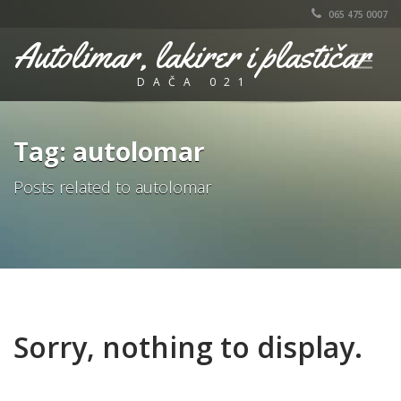
065 475 0007
Autolimar, lakirer i plastičar
DAČA 021
Tag: autolomar
Posts related to autolomar
Sorry, nothing to display.