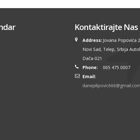
ndar
Kontaktirajte Nas
Address:
Jovana Popovića 2
Novi Sad, Telep, Srbija Auto
Dača-021
Phone:
065 475 0007
Email:
danepilipovic666@gmail.co