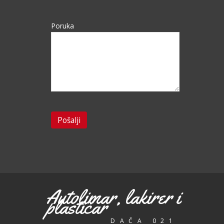
Poruka
Autolimar, lakirer i
plastičar
DAČA 021