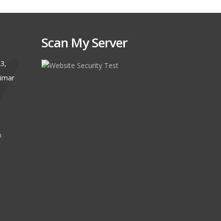
Scan My Server
3,
limar
m