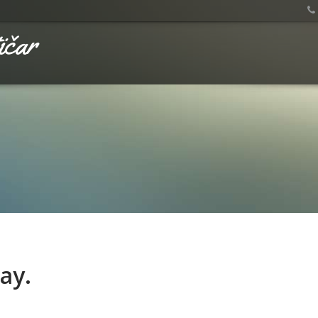
ičar
ay.